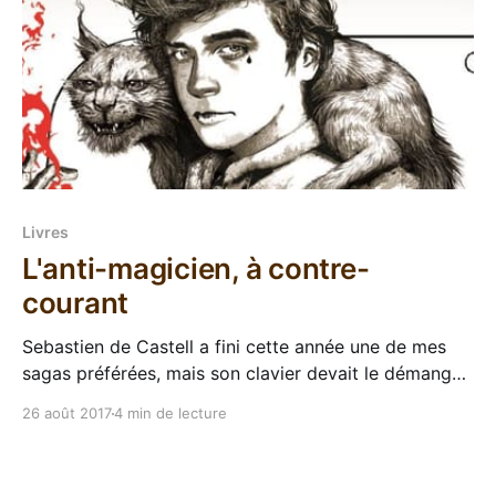
Livres
L'anti-magicien, à contre-
courant
Sebastien de Castell a fini cette année une de mes
sagas préférées, mais son clavier devait le démanger
violemment parce que le premier tome de sa nouvelle
26 août 2017
4 min de lecture
série est sorti même pas un mois après la fin des
Greatcoats. Le passage à un tout nouvel univers est
toujours délicat à