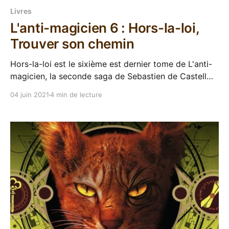
Livres
L'anti-magicien 6 : Hors-la-loi,
Trouver son chemin
Hors-la-loi est le sixième est dernier tome de L'anti-
magicien, la seconde saga de Sebastien de Castell
qui s'attaquait au créneau "Young Adult" après avoir
04 juin 2021
4 min de lecture
terminé sa série des Greatcoats. Donc déjà on
commence en remerciant Gallimard jeunesse d'avoir
mené