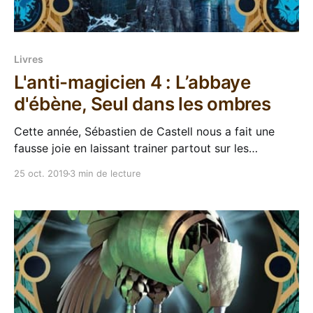
Livres
L'anti-magicien 4 : L’abbaye
d'ébène, Seul dans les ombres
Cette année, Sébastien de Castell nous a fait une
fausse joie en laissant trainer partout sur les
boutiques de l'internet son nouveau roman Our lady
25 oct. 2019
3 min de lecture
of blades avec une date de sortie pour Septembre
2019. Sauf qu'en fait pas du tout, les plans ont
changé et