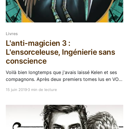
Livres
L'anti-magicien 3 :
L'ensorceleuse, Ingénierie sans
conscience
Voilà bien longtemps que j'avais laissé Kelen et ses
compagnons. Après deux premiers tomes lus en VO
(Spellslinger et Shadowblack), Gallimard a décidé de
15 juin 2019
3 min de lecture
publier la série chez nous et a tenu un bon rythme
donc j'ai attendu la VF pour reprendre la saga (et
racheter