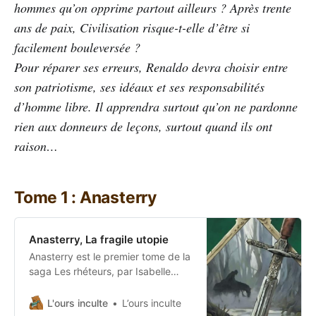
hommes qu’on opprime partout ailleurs ? Après trente
ans de paix, Civilisation risque-t-elle d’être si
facilement bouleversée ?
Pour réparer ses erreurs, Renaldo devra choisir entre
son patriotisme, ses idéaux et ses responsabilités
d’homme libre. Il apprendra surtout qu’on ne pardonne
rien aux donneurs de leçons, surtout quand ils ont
raison…
Tome 1 : Anasterry
Anasterry, La fragile utopie
Anasterry est le premier tome de la
saga Les rhéteurs, par Isabelle
Bauthian Anasterry est une
baronnie dont la culture, la richesse
L'ours inculte
L’ours inculte
et la tolérance sont un exemple