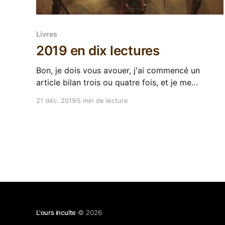
Livres
2019 en dix lectures
Bon, je dois vous avouer, j'ai commencé un
article bilan trois ou quatre fois, et je me
retrouvais avec un bla-bla où j'énumérais
21 déc. 2019
5 min de lecture
mollement tout ce que j'avais lu cette année en
essayant d'analyser ce qui n'a pas lieu
L'ours inculte
© 2026