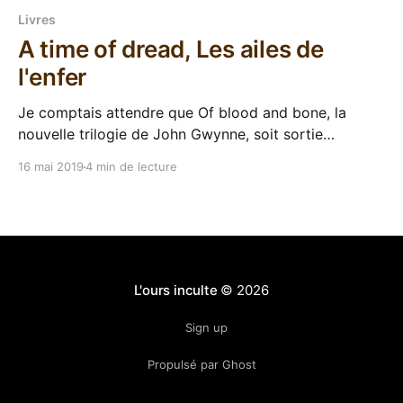
Livres
A time of dread, Les ailes de
l'enfer
Je comptais attendre que Of blood and bone, la
nouvelle trilogie de John Gwynne, soit sortie
intégralement pour me lancer dedans. Après avoir
16 mai 2019
4 min de lecture
dévoré The faithful and the fallen l'an dernier, revenir
dans les Terres bannies me démangeait quand même
pas mal. Et je suis faible. Donc j&
L'ours inculte
© 2026
Sign up
Propulsé par Ghost