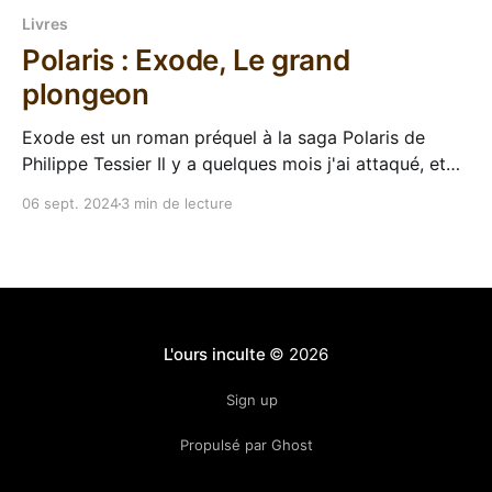
Livres
Polaris : Exode, Le grand
plongeon
Exode est un roman préquel à la saga Polaris de
Philippe Tessier Il y a quelques mois j'ai attaqué, et
apprécié, le cycle Azure de la saga Polaris (oui il y a
06 sept. 2024
3 min de lecture
plusieurs cycles) avec Point Nemo. Je dois encore
continuer le cycle mais Leha a sorti il
L'ours inculte
© 2026
Sign up
Propulsé par Ghost