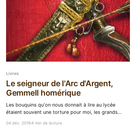
Livres
Le seigneur de l'Arc d'Argent,
Gemmell homérique
Les bouquins qu'on nous donnait à lire au lycée
étaient souvent une torture pour moi, les grands
clââââssiques de la littérature m'ont fait détester le
04 déc. 2016
4 min de lecture
cours de français pendant à peu près toute ma
scolarité (sans parler des "analyses" de ces textes).