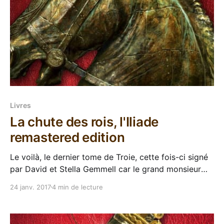
Livres
La chute des rois, l'Iliade
remastered edition
Le voilà, le dernier tome de Troie, cette fois-ci signé
par David et Stella Gemmell car le grand monsieur
nous a quitté et c'est son épouse qui a terminé le
24 janv. 2017
4 min de lecture
tout pour ses lecteurs pleins de tristesse. La chute
des rois est donc le dernier bouquin de