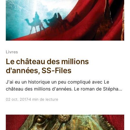
Livres
Le château des millions
d'années, SS-Files
J'ai eu un historique un peu compliqué avec Le
château des millions d'années. Le roman de Stéphane
Przybylski (là t'es content de chroniquer à l'écrit et
02 oct. 2017
4 min de lecture
pas à l'oral) est paru à la base au format épisodique
dont je n&