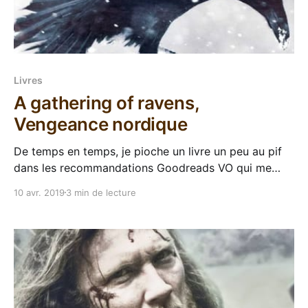
Livres
A gathering of ravens,
Vengeance nordique
De temps en temps, je pioche un livre un peu au pif
dans les recommandations Goodreads VO qui me
font de l’œil, A gathering of ravens de Scott Oden
10 avr. 2019
3 min de lecture
est de ceux-là. Bon, je dis "au pif", mais l'ami Apophis
nous a sommé de