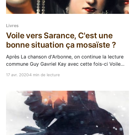
Livres
Voile vers Sarance, C'est une
bonne situation ça mosaïste ?
Après La chanson d'Arbonne, on continue la lecture
commune Guy Gavriel Kay avec cette fois-ci Voile
vers Sarance, dernière réédition en date de chez
17 avr. 2020
4 min de lecture
L'atalante pour l'écrivain canadien, et premier tome
d'un diptyque. Cinquième roman lu, toujours le même
principe, un