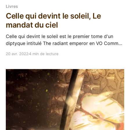
Livres
Celle qui devint le soleil, Le
mandat du ciel
Celle qui devint le soleil est le premier tome d'un
diptyque intitulé The radiant emperor en VO Comme
souvent, j'ai acheté She who became the sun en VO à
20 avr. 2022
4 min de lecture
sa sortie et il a fait dodo sur une étagère pendant
quelques mois, mais comme sa sortie