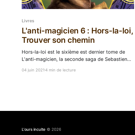
Livres
L'anti-magicien 6 : Hors-la-loi,
Trouver son chemin
Hors-la-loi est le sixième est dernier tome de
L'anti-magicien, la seconde saga de Sebastien
de Castell qui s'attaquait au créneau "Young
04 juin 2021
4 min de lecture
Adult" après avoir terminé sa série des
Greatcoats. Donc déjà on commence en
remerciant Gallimard jeunesse d'avoir mené
L'ours inculte
© 2026