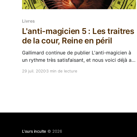
Livres
L'anti-magicien 5 : Les traitres
de la cour, Reine en péril
Gallimard continue de publier L'anti-magicien à
un rythme très satisfaisant, et nous voici déjà au
cinquième et avant-dernier tome de la saga de
29 juil. 2020
3 min de lecture
Sebastien De Castell. Dans quel merdier Kelen va
donc aller se fourrer cette fois-ci ? Dans leur
petit tour du monde, Kelen le
L'ours inculte
© 2026