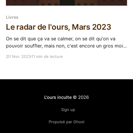
Livres
Le radar de l'ours, Mars 2023
On se dit que ça va se calmer, on se dit qu'on va
pouvoir souffler, mais non, c'est encore un gros mois
de sorties qui nous attend. Ces éditeurs n'ont aucune
20 févr. 2023
11 min de lecture
pitié. Sélection VF 9 Mars - Les Voyageurs 3 :
Archives de l’exode, Becky
L'ours inculte
© 2026
Sign up
Propulsé par Ghost