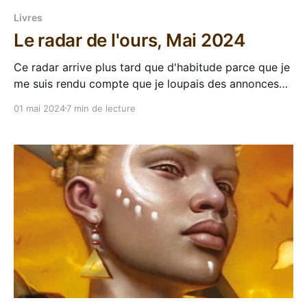
Livres
Le radar de l'ours, Mai 2024
Ce radar arrive plus tard que d'habitude parce que je
me suis rendu compte que je loupais des annonces
tardives en le publiant le 15 du mois précédent, et
01 mai 2024
7 min de lecture
que je galérais souvent à trouver les couvertures et
infos si tôt. Donc on chamboule tout, les radars
passent