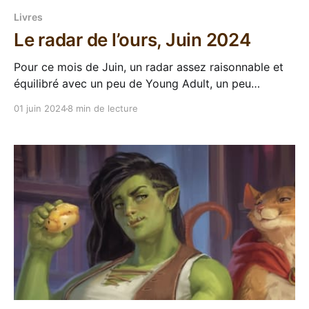
Livres
Le radar de l’ours, Juin 2024
Pour ce mois de Juin, un radar assez raisonnable et
équilibré avec un peu de Young Adult, un peu
d'Urban fantasy, un peu de SF, ET DE LA GROSSE
01 juin 2024
8 min de lecture
FANTASY ÉPIQUE BADABOUM QUE J'AIME : Lilith
Saintcrow, Christopher Buehlman et surtout bien
évidemment John Gwynne qui revient