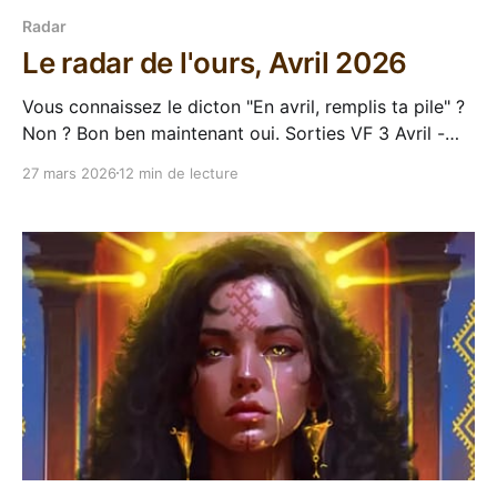
Radar
Le radar de l'ours, Avril 2026
Vous connaissez le dicton "En avril, remplis ta pile" ?
Non ? Bon ben maintenant oui. Sorties VF 3 Avril -
Desdemona, C.S.E. Cooney J'admire la collection
27 mars 2026
12 min de lecture
RéciFs d'Argyll "de loin" mais j'avoue que les textes
me correspondent à priori que