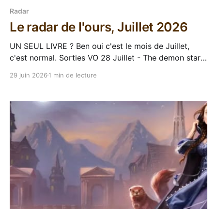
Radar
Le radar de l'ours, Juillet 2026
UN SEUL LIVRE ? Ben oui c'est le mois de Juillet,
c'est normal. Sorties VO 28 Juillet - The demon star,
Jesse Aragon De la science-fantasy-horreur-épique ?
29 juin 2026
1 min de lecture
Ouaaaaaaaiiiiiiis. Résumé : Ysira Naktis was a human
sacrifice, destined for death. But unlike the thousands
“harvested” each year, she