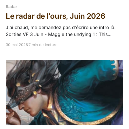
Radar
Le radar de l'ours, Juin 2026
J'ai chaud, me demandez pas d'écrire une intro là.
Sorties VF 3 Juin - Maggie the undying 1 : This
kingdom will not kill me, Ilona Andrews Ilona Andrews
30 mai 2026
7 min de lecture
est un duo connu pour leur saga d'urban fantasy Kate
Daniels (que je tenterai un jour, Madame