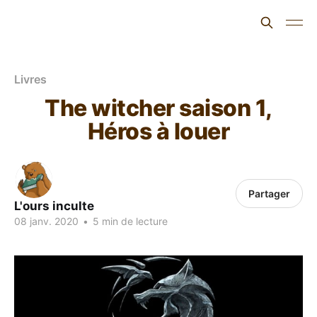
L'ours inculte
Livres
The witcher saison 1,
Héros à louer
Partager
L'ours inculte
08 janv. 2020
•
5 min de lecture