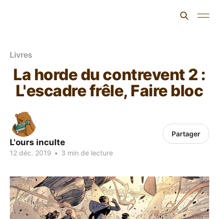
L'ours inculte
Livres
La horde du contrevent 2 :
L'escadre frêle, Faire bloc
Partager
L'ours inculte
12 déc. 2019
•
3 min de lecture