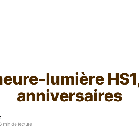
L'ours inculte
eure-lumière HS1
anniversaires
e
 min de lecture