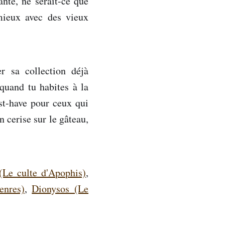
nte, ne serait-ce que
 mieux avec des vieux
r sa collection déjà
 quand tu habites à la
st-have pour ceux qui
 cerise sur le gâteau,
(Le culte d'Apophis)
,
enres)
,
Dionysos (Le