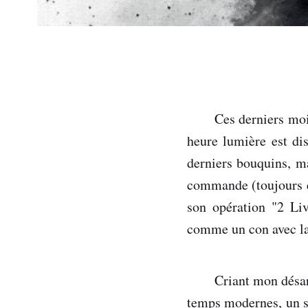
Ces derniers moi
heure lumière est di
derniers bouquins, ma
commande (toujours en
son opération "2 Liv
comme un con avec la 
Criant mon désarr
temps modernes, un s