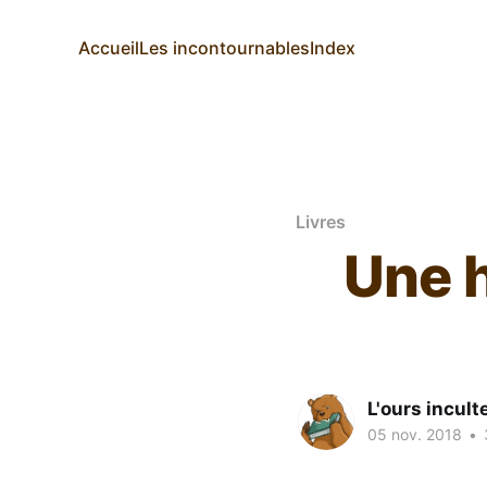
Accueil
Les incontournables
Index
Livres
Une h
L'ours incult
05 nov. 2018
•
3