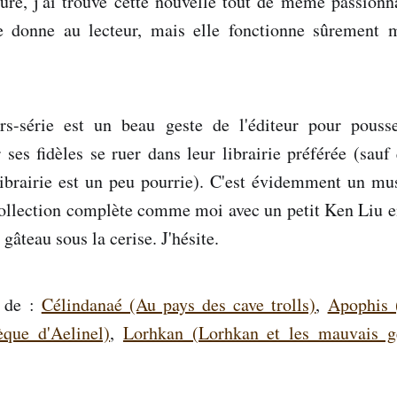
ure, j'ai trouvé cette nouvelle tout de même passionna
le donne au lecteur, mais elle fonctionne sûrement
rs-série est un beau geste de l'éditeur pour pousse
r ses fidèles se ruer dans leur librairie préférée (sauf
ibrairie est un peu pourrie). C'est évidemment un mu
collection complète comme moi avec un petit Ken Liu en
 gâteau sous la cerise. J'hésite.
s de :
Célindanaé (Au pays des cave trolls)
,
Apophis 
èque d'Aelinel)
,
Lorhkan (Lorhkan et les mauvais g