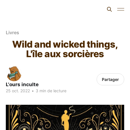
L'ours inculte
Livres
Wild and wicked things,
L'île aux sorcières
Partager
L'ours inculte
25 oct. 2022
•
3 min de lecture